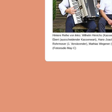
Hintere Reihe von links: Wilhelm Hinrichs (Kasse
Ebert (ausscheidender Kassenwart), Hans-Joachim
Rohrmoser (1. Vorsitzender), Mathias Wegener (C
(Fotostudio May-C)