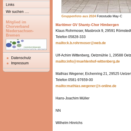
Links
Wir suchen .....
Gruppenfoto aus 2024
Fotostudio May-C
Mitglied im
Maritimer GV Shanty-Chor Himbergen
Chorverband
Niedersachsen-
Klaus Rohrmoser, Masbrock 9, 29591 Römsted
Bremen
Telefon 05828-333
mailto:k.b.rohrmoser@web.de
Ulf-Achim Wittenberg, Oetzmühle 1, 29588 Oet
Datenschutz
mailto:info@muehlenhof-wittenberg.de
Impressum
Mathias Wegener, Eichenring 21, 29525 Uelzen
Telefon 0581-97659-00
mailto:mathias.wegener@t-online.de
Hans-Joachim Müller
NN
Wilhelm Hinrichs