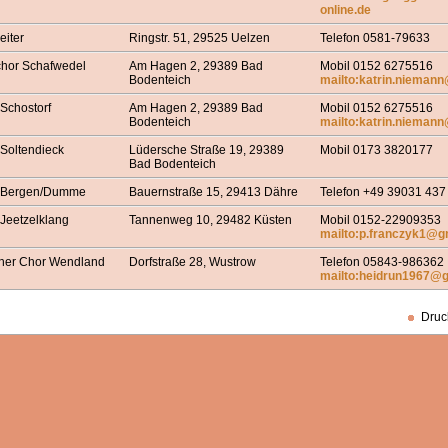
online.de
eiter
Ringstr. 51, 29525 Uelzen
Telefon 0581-79633
hor Schafwedel
Am Hagen 2, 29389 Bad
Mobil 0152 6275516
Bodenteich
mailto:katrin.nieman
Schostorf
Am Hagen 2, 29389 Bad
Mobil 0152 6275516
Bodenteich
mailto:katrin.nieman
Soltendieck
Lüdersche Straße 19, 29389
Mobil 0173 3820177
Bad Bodenteich
 Bergen/Dumme
Bauernstraße 15, 29413 Dähre
Telefon +49 39031 437
Jeetzelklang
Tannenweg 10, 29482 Küsten
Mobil 0152-22909353
mailto:p.franczyk1@g
cher Chor Wendland
Dorfstraße 28, Wustrow
Telefon 05843-986362
mailto:heidrun1967@
Druc