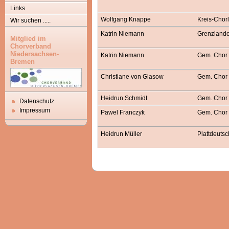
Links
Wolfgang Knappe
Kreis-Chorl
Wir suchen .....
Katrin Niemann
Grenzlandc
Mitglied im
Chorverband
Niedersachsen-
Katrin Niemann
Gem. Chor 
Bremen
Christiane von Glasow
Gem. Chor 
Heidrun Schmidt
Gem. Chor
Datenschutz
Impressum
Pawel Franczyk
Gem. Chor 
Heidrun Müller
Plattdeuts