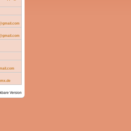
n@gmail.com
n@gmail.com
mail.com
gmx.de
kbare Version