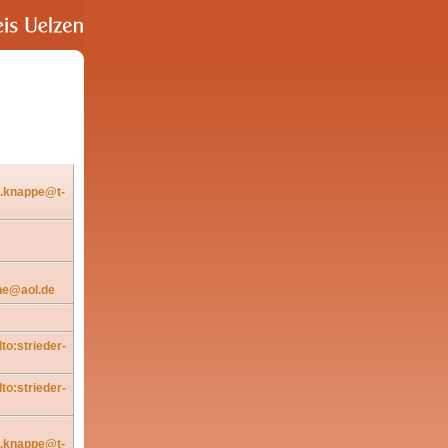
e.knappe@t-
ane@aol.de
to:strieder-
to:strieder-
e.knappe@t-