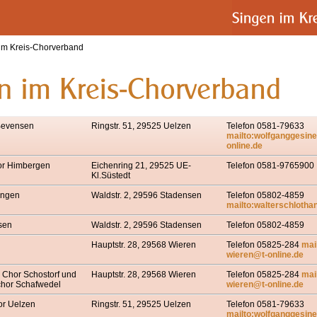
 im Kreis-Chorverband
evensen
Ringstr. 51, 29525 Uelzen
Telefon 0581-79633
mailto:wolfganggesin
online.de
or Himbergen
Eichenring 21, 29525 UE-
Telefon 0581-9765900
Kl.Süstedt
ingen
Waldstr. 2, 29596 Stadensen
Telefon 05802-4859
mailto:walterschloth
sen
Waldstr. 2, 29596 Stadensen
Telefon 05802-4859
Hauptstr. 28, 29568 Wieren
Telefon 05825-284
mail
wieren@t-online.de
 Chor Schostorf und
Hauptstr. 28, 29568 Wieren
Telefon 05825-284
mail
hor Schafwedel
wieren@t-online.de
r Uelzen
Ringstr. 51, 29525 Uelzen
Telefon 0581-79633
mailto:wolfganggesin