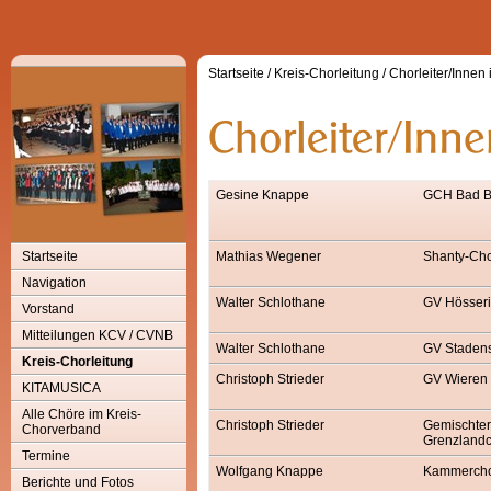
Startseite
/
Kreis-Chorleitung
/
Chorleiter/Innen
Gesine Knappe
GCH Bad B
Startseite
Mathias Wegener
Shanty-Ch
Navigation
Walter Schlothane
GV Hösser
Vorstand
Mitteilungen KCV / CVNB
Walter Schlothane
GV Staden
Kreis-Chorleitung
Christoph Strieder
GV Wieren
KITAMUSICA
Alle Chöre im Kreis-
Christoph Strieder
Gemischter
Chorverband
Grenzlandc
Termine
Wolfgang Knappe
Kammercho
Berichte und Fotos